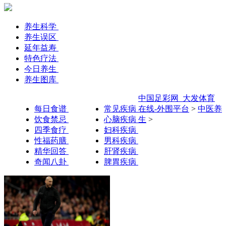
养生科学
养生误区
延年益寿
特色疗法
今日养生
养生图库
中国足彩网_大发体育
每日食谱
常见疾病
在线-外围平台
>
中医养
饮食禁忌
心脑疾病
生
>
四季食疗
妇科疾病
性福药膳
男科疾病
精华回答
肝肾疾病
奇闻八卦
脾胃疾病