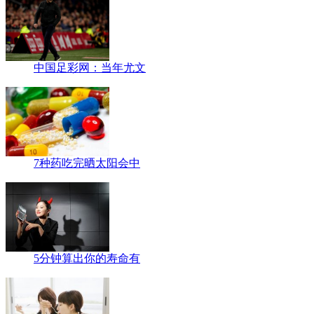
中国足彩网：当年尤文
7种药吃完晒太阳会中
5分钟算出你的寿命有